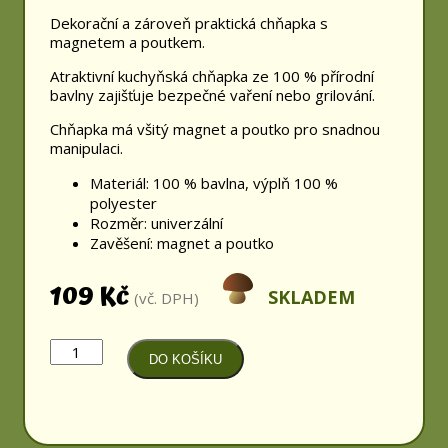
Dekorační a zároveň praktická chňapka s
magnetem a poutkem.
Atraktivní kuchyňská chňapka ze 100 % přírodní
bavlny zajišťuje bezpečné vaření nebo grilování.
Chňapka má všitý magnet a poutko pro snadnou
manipulaci.
Materiál: 100 % bavlna, výplň 100 %
polyester
Rozměr: univerzální
Zavěšení: magnet a poutko
109
Kč
SKLADEM
(vč. DPH)
Chňapka
DO KOŠÍKU
kuchyňská
množství