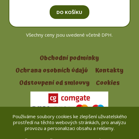
DO KOŠÍKU
Všechny ceny jsou uvedené včetně DPH.
Obchodní podmínky
Ochrana osobních údajů
Kontakty
Odstoupení od smlouvy
Cookies
Používáme soubory cookies ke zlepšení uživatelského
prostředí na těchto webových stránkách, pro analýzu
e-mail:
prodej@pro-houbare.cz
provozu a personalizaci obsahu a reklamy.